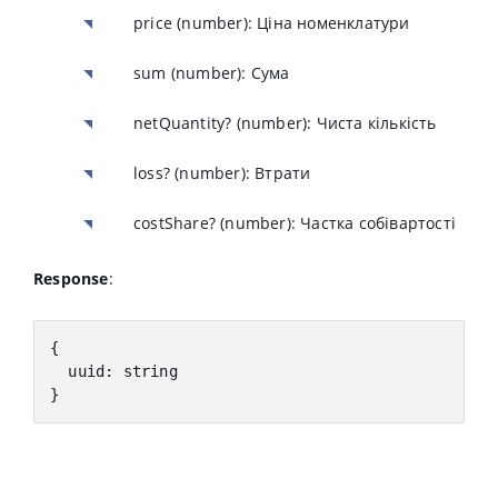
price
(number): Ціна номенклатури
sum
(number): Сума
netQuantity?
(number): Чиста кількість
loss?
(number): Втрати
costShare?
(number): Частка собівартості
Response
:
{
  uuid
:
 string
}