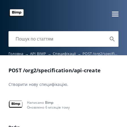
Головна
→
API BIMP
→
Специфікації
→
POST /org2/specification/api-create
POST /org2/specification/api-create
Створити нову специфікацію.
Написано
Bimp
Оновлено 6 місяців тому