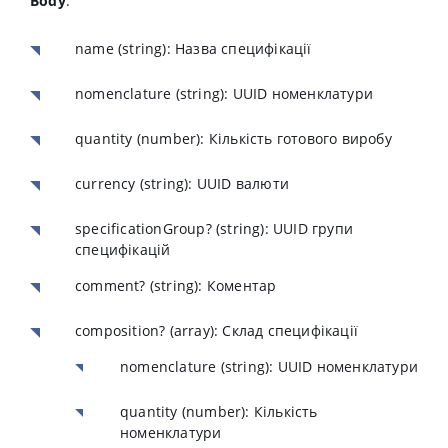
Body
:
name
(string): Назва специфікації
nomenclature
(string): UUID номенклатури
quantity
(number): Кількість готового виробу
currency
(string): UUID валюти
specificationGroup?
(string): UUID групи
специфікацій
comment?
(string): Коментар
composition?
(array): Склад специфікації
nomenclature
(string): UUID номенклатури
quantity
(number): Кількість
номенклатури