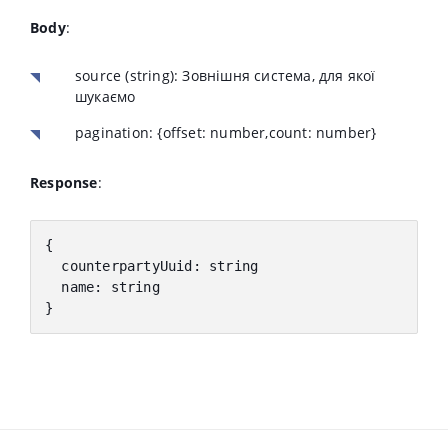
Body
:
source
(string):
Зовнішня система, для якої
шукаємо
pagination
:
{
offset
:
number
,
count
:
number
}
Response
:
{
counterpartyUuid
:
 string
name: string
}