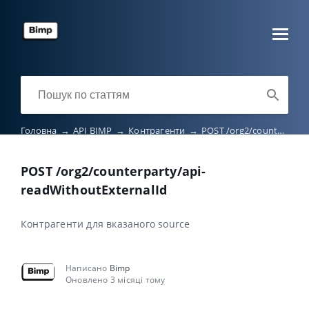
Головна
→
API BIMP
→
Контрагенти
→
POST /org2/counterparty/api-readWithoutExternalId
POST /org2/counterparty/api-
readWithoutExternalId
Контрагенти для вказаного source
Написано
Bimp
Оновлено 3 місяці тому