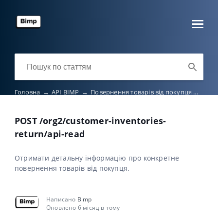
Головна
→
API BIMP
→
Повернення товарів від покупця
→
POST
POST /org2/customer-inventories-
return/api-read
Отримати детальну інформацію про конкретне
повернення товарів від покупця.
Написано
Bimp
Оновлено 6 місяців тому