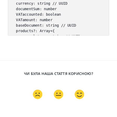
  currency
:
 string 
// UUID
  documentSum
:
 number
  VATaccounted
:
 boolean
  VATamount
:
 number
  baseDocument
:
 string 
// UUID
  products
?
:
 Array
<
{
    nomenclature
:
 string 
// UUID
    name
?
:
 string 
// Назва продукту
    count
:
 number
    cost
:
 number
    sum
:
 number
    reserve
:
 number
    VAT
:
 string 
// UUID
ЧИ БУЛА НАША СТАТТЯ КОРИСНОЮ?
    VATamount
:
 number
}
>
}