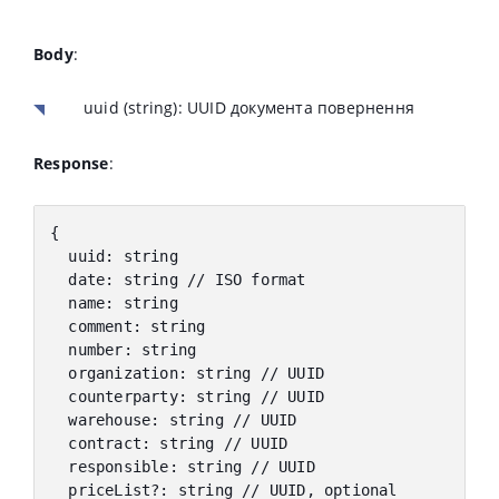
Body
:
uuid
(string): UUID документа повернення
Response
:
{
  uuid
:
 string
  date
:
 string 
// ISO format
  name
:
 string
  comment
:
 string
  number
:
 string
  organization
:
 string 
// UUID
  counterparty
:
 string 
// UUID
  warehouse
:
 string 
// UUID
  contract
:
 string 
// UUID
  responsible
:
 string 
// UUID
  priceList
?
:
 string 
// UUID, optional