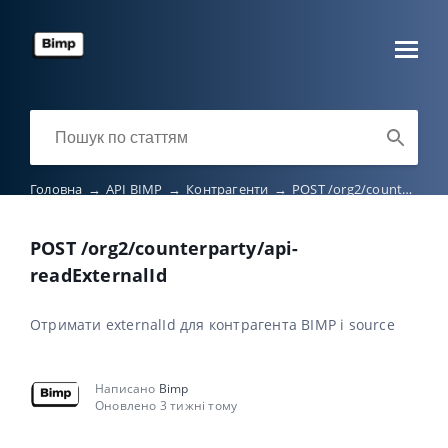
Головна
→
API BIMP
→
Контрагенти
→
POST /org2/counterparty/api-readExternalId
POST /org2/counterparty/api-
readExternalId
Отримати externalId для контрагента BIMP і source
Написано
Bimp
Оновлено 3 тижні тому