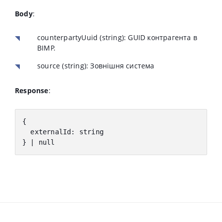
Body
:
counterpartyUuid
(string):
GUID контрагента в
BIMP.
source
(string):
Зовнішня система
Response
:
{
externalId
:
 string
} | null