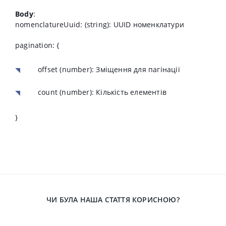
Body
:
nomenclatureUuid: (string): UUID номенклатури
pagination: {
offset
(number): Зміщення для пагінації
count
(number): Кількість елементів
}
ЧИ БУЛА НАША СТАТТЯ КОРИСНОЮ?