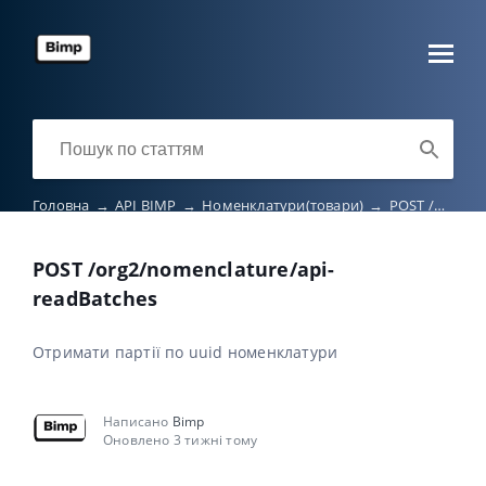
Головна
→
API BIMP
→
Номенклатури(товари)
→
POST /org2/nomenclature/api-readBatches
POST /org2/nomenclature/api-
readBatches
Отримати партії по uuid номенклатури
Написано
Bimp
Оновлено 3 тижні тому