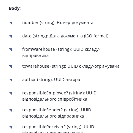
Body
:
number
(string): Номер документа
date
(string): Дата документа (ISO format)
fromWarehouse
(string): UUID складу-
відправника
toWarehouse
(string): UUID складу-отримувача
author
(string): UUID автора
responsibleEmployee?
(string): UUID
відповідального співробітника
responsibleSender?
(string): UUID
відповідального відправника
responsibleReceiver?
(string): UUID
відповідального отримувача