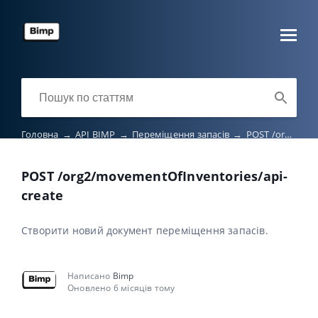
Головна
→
API BIMP
→
Переміщення запасів
→
POST /org2/movementOfInventories/api-create
POST /org2/movementOfInventories/api-
create
Створити новий документ переміщення запасів.
Написано
Bimp
Оновлено 6 місяців тому