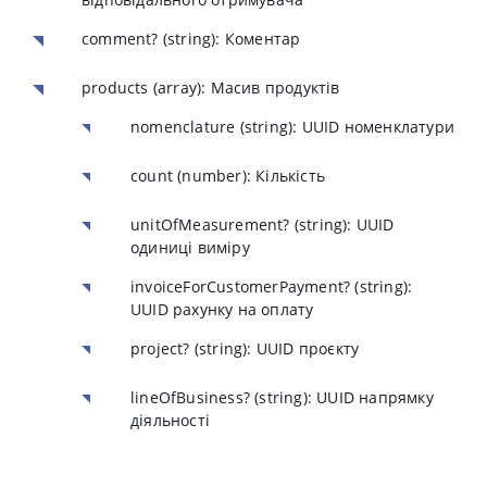
comment?
(string): Коментар
products
(array): Масив продуктів
nomenclature
(string): UUID номенклатури
count
(number): Кількість
unitOfMeasurement?
(string): UUID
одиниці виміру
invoiceForCustomerPayment?
(string):
UUID рахунку на оплату
project?
(string): UUID проєкту
lineOfBusiness?
(string): UUID напрямку
діяльності