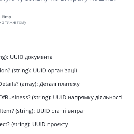
о
Bimp
 3 тижні тому
ing): UUID документа
ion?
(string): UUID організації
etails?
(array): Деталі платежу
eOfBusiness?
(string): UUID напрямку діяльності
tItem?
(string): UUID статті витрат
ect?
(string): UUID проєкту