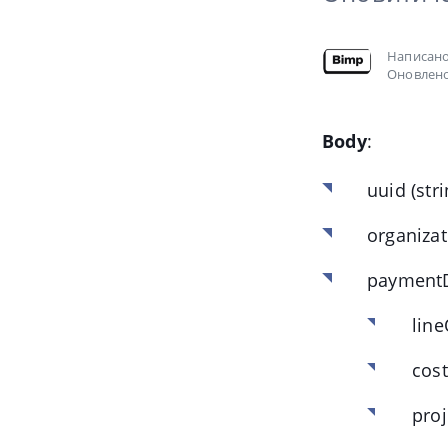
Написан
Оновлено
Body
:
uuid
(str
organizat
paymentD
lin
cos
proj