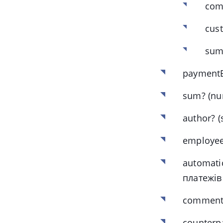
com
cus
sum
paymentE
sum?
(nu
author?
(
employe
automati
платежів
comment
counterp