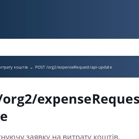
витрату коштів
→
POST /org2/expenseRequest/api-update
/org2/expenseReques
te
нуючу заявку на витрату коштів.