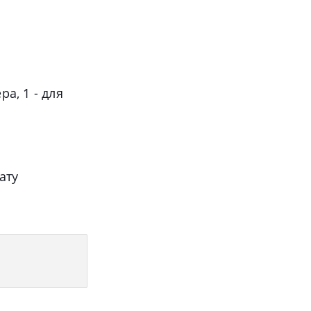
ера, 1 - для
рату