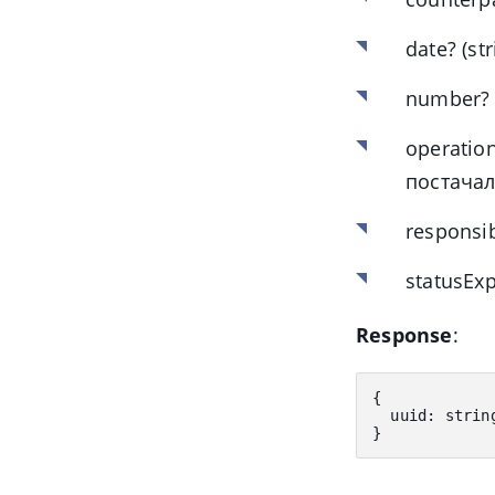
date?
(st
number?
operatio
постачал
responsi
statusEx
Response
:
{
  uuid
:
 strin
}