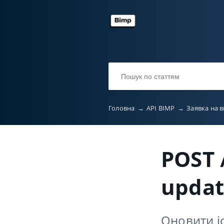
Головна
→
API BIMP
→
Заявка на 
POST 
upda
Оновити іс