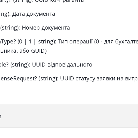
ring): Дата документа
(string): Номер документа
nType?
(0 | 1 | string): Тип операції (0 - для бухгалт
ьника, або GUID)
ble?
(string): UUID відповідального
penseRequest?
(string): UUID статусу заявки на вит
g