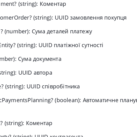
ment?
(string): Коментар
tomerOrder?
(string): UUID замовлення покупця
?
(number): Сума деталей платежу
ntity?
(string): UUID платіжної сутності
mber): Сума документа
string): UUID автора
e?
(string): UUID співробітника
cPaymentsPlanning?
(boolean): Автоматичне план
?
(string): Коментар
arty?
(string): UUID контрагента