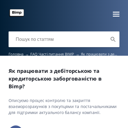
Головна
→
FAQ Часті питання BIMP
→
Як працювати з дебіторською та кредиторською заборгованістю в Bimp?
Як працювати з дебіторською та
кредиторською заборгованістю в
Bimp?
Описуємо процес контролю та закриття
взаєморозрахунків з покупцями та постачальниками
для підтримки актуального балансу компанії.