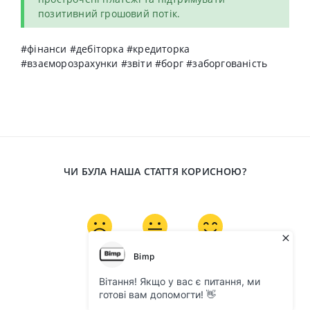
позитивний грошовий потік.
#фінанси #дебіторка #кредиторка
#взаєморозрахунки #звіти #борг #заборгованість
ЧИ БУЛА НАША СТАТТЯ КОРИСНОЮ?