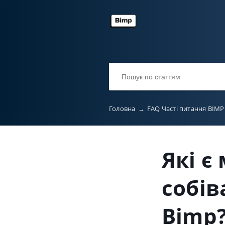
Головна
→
FAQ Часті питання BIM
Які є
собів
Bimp