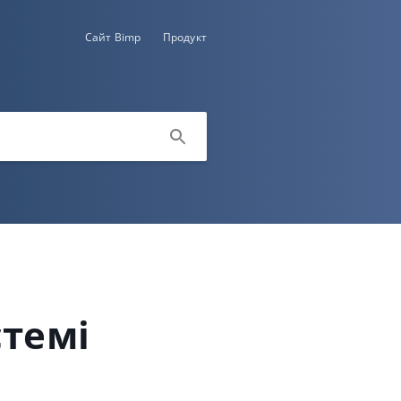
Сайт Bimp
Продукт
стемі