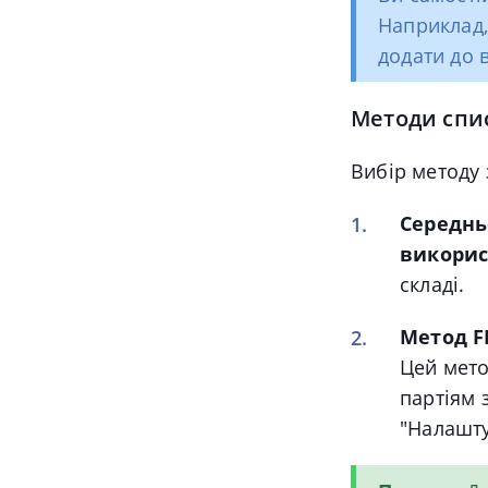
Наприклад,
додати до в
Методи спис
Вибір методу 
Середн
викорис
складі.
Метод FIF
Цей мето
партіям 
"Налашту