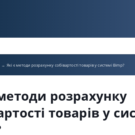
P
→
Які є методи розрахунку собівартості товарів у системі Bimp?
 методи розрахунку
артості товарів у си
?