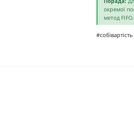
Порада:
Дл
окремої по
метод FIFO.
#собівартіст