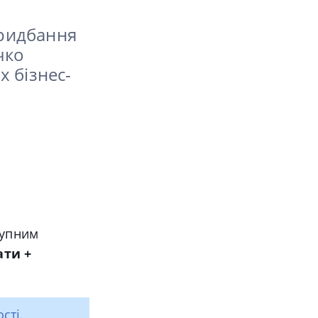
придбання
чко
 бізнес-
тупним
ати +
сті.