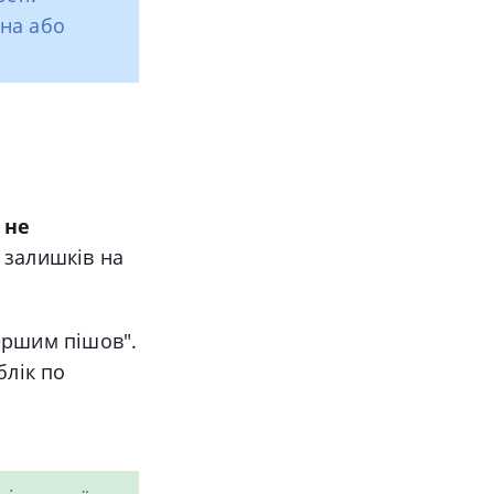
жна або
и
не
 залишків на
ршим пішов".
блік по