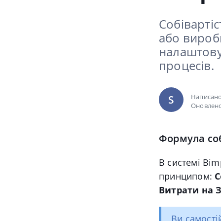
Собівартіс
або вироб
налаштову
процесів.
Написан
S
Оновлено
Формула соб
В системі Bim
принципом:
С
Витрати на 
Ви самості