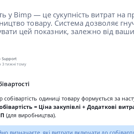
ть у Bimp — це сукупність витрат на 
ництво товару. Система дозволяє гну
вати цей показник, залежно від ваших
о
Support
 3 тижні тому
івартості
p собівартість одиниці товару формується за нас
обівартість = Ціна закупівлі + Додаткові витр
ЗП
(для виробництва).
йно визначаєте, які витрати включати до собіварто