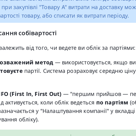
 при закупівлі "Товару А" витрати на доставку мо
артості товару, або списати як витрати періоду.
ання собівартості
залежить від того, чи ведете ви облік за партіями:
ьозважений метод
— використовується, якщо в
товуєте
партії. Система розраховує середню ціну
O (First In, First Out)
— "першим прийшов — пе
д активується, коли облік ведеться
по партіям
(о
зазначається у "Налаштування компанії" у вкладці
вання обліку).