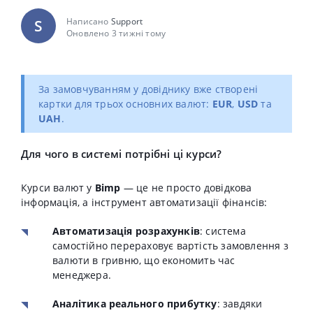
Написано
Support
S
Оновлено 3 тижні тому
За замовчуванням у довіднику вже створені
картки для трьох основних валют:
EUR
,
USD
та
UAH
.
Для чого в системі потрібні ці курси?
Курси валют у
Bimp
— це не просто довідкова
інформація, а інструмент автоматизації фінансів:
Автоматизація розрахунків
: система
самостійно перераховує вартість замовлення з
валюти в гривню, що економить час
менеджера.
Аналітика реального прибутку
: завдяки