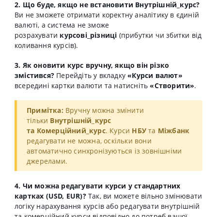
2. Що буде, якщо не встановити Внутрішній_курс?
Ви не зможете отримати коректну аналітику в єдиній
валюті, а система не зможе
розрахувати
курсові_різниці
(прибутки чи збитки від
коливання курсів).
3. Як оновити курс вручну, якщо він різко
змістився?
Перейдіть у вкладку
«Курси валют»
всередині картки валюти та натисніть
«Створити»
.
Примітка:
Вручну можна змінити
тільки
Внутрішній_курс
та
Комерційний_курс
. Курси
НБУ
та
Міжбанк
редагувати не можна, оскільки вони
автоматично синхронізуються із зовнішніми
джерелами.
4. Чи можна редагувати курси у стандартних
картках (USD, EUR)?
Так, ви можете вільно змінювати
логіку нарахування курсів або редагувати внутрішній
та комерційний курси відповідно до потреб вашої