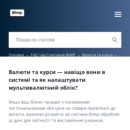
Головна
→
FAQ Часті питання BIMP
→
Валюти та курси — навіщо вони в системі та як налаштувати мультивалютний облік?
Валюти та курси — навіщо вони в
системі та як налаштувати
мультивалютний облік?
Якщо ваш бізнес працює з іноземними
постачальниками або ціни на товари прив'язані до
валюти, важливо розуміти, як система Bimp обробляє
ці дані для звітності та виставлення рахунків.