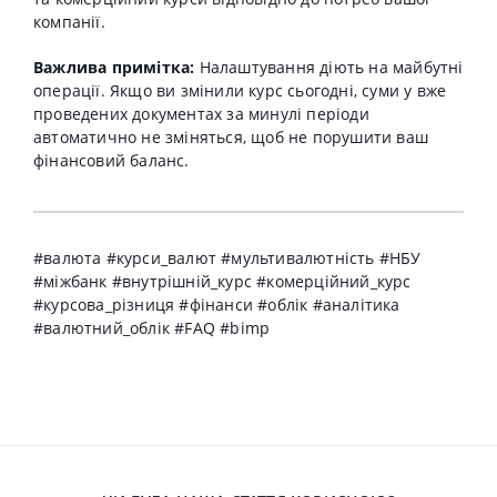
компанії.
Важлива примітка:
Налаштування діють на майбутні
операції. Якщо ви змінили курс сьогодні, суми у вже
проведених документах за минулі періоди
автоматично не зміняться, щоб не порушити ваш
фінансовий баланс.
#валюта #курси_валют #мультивалютність #НБУ
#міжбанк #внутрішній_курс #комерційний_курс
#курсова_різниця #фінанси #облік #аналітика
#валютний_облік #FAQ #bimp