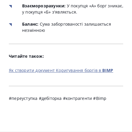
Взаєморозрахунки:
У покупця «А» борг зникає,
у покупця «Б» з'являється.
Баланс:
Сума заборгованості залишається
незмінною
Читайте також:
Як створити документ Коригування боргів в
BIMP
#переуступка #дебіторка #контрагенти #Bimp