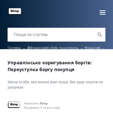
Головна
→
💰Фінансовий облік та контроль
→
Фінансові операції та планування
Управлінське коригування боргів:
Переуступка боргу покупця
Зміна особи, яка винна вам гроші, без руху коштів на
рахунках.
Написано
Bimp
Оновлено 3 тижні тому