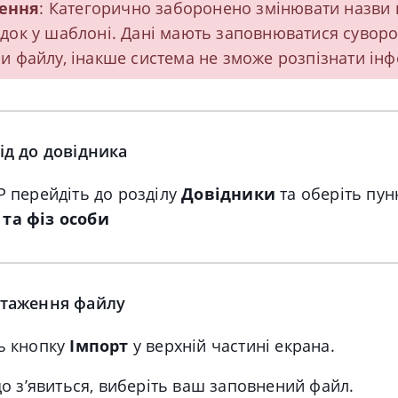
ення
: Категорично заборонено змінювати назви
ядок у шаблоні. Дані мають заповнюватися суворо
ри файлу, інакше система не зможе розпізнати ін
ід до довідника
P перейдіть до розділу
Довідники
та оберіть пун
та фіз особи
нтаження файлу
ь кнопку
Імпорт
у верхній частині екрана.
 що з’явиться, виберіть ваш заповнений файл.