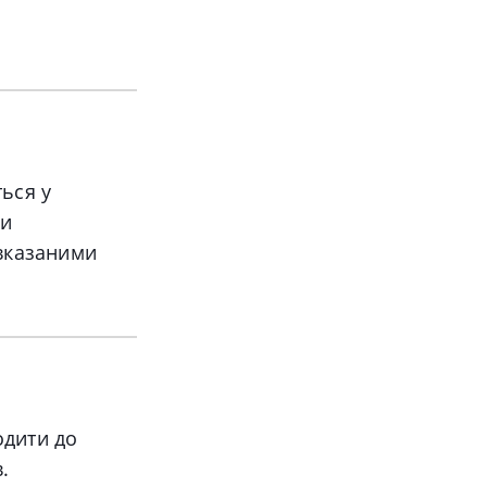
ться у
ми
вказаними
одити до
в
.