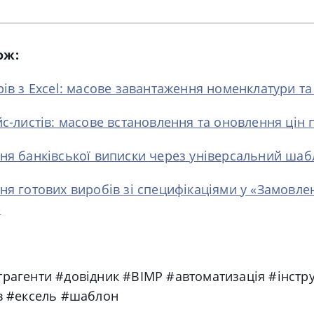
ож:
рів з Excel: масове завантаження номенклатури та
йс-листів: масове встановлення та оновлення цін
ння банківської виписки через універсальний ша
ня готових виробів зі специфікаціями у «Замовле
»
трагенти #довідник #BIMP #автоматизація #інстру
ів #ексель #шаблон