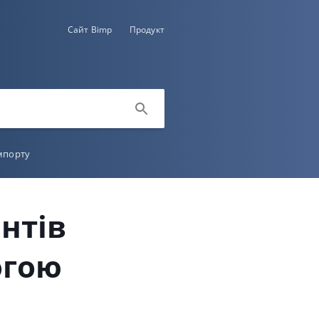
Сайт Bimp
Продукт
імпорту
нтів
огою