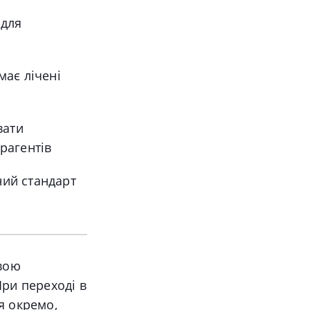
 для
має лічені
вати
рагентів
ний стандарт
вою
ри переході в
я окремо,