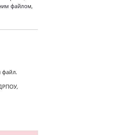
дним файлом,
 файл.
ЄДРПОУ,