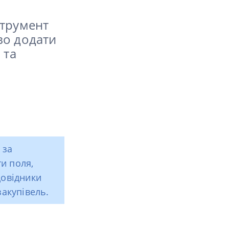
струмент
во додати
 та
 за
и поля,
довідники
закупівель.