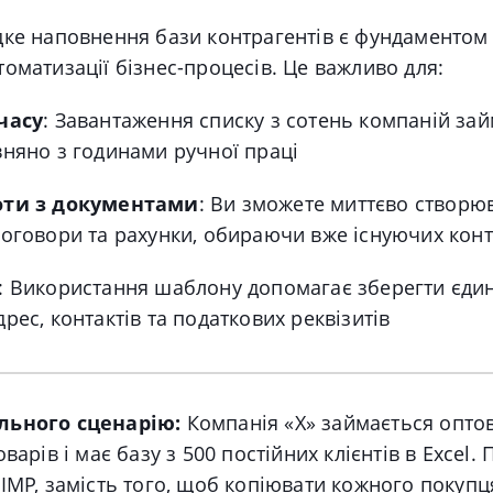
дке наповнення бази контрагентів є фундаментом
оматизації бізнес-процесів
. Це важливо для:
часу
: Завантаження списку з сотень компаній зай
няно з годинами ручної праці
оти з документами
: Ви зможете миттєво створю
оговори та рахунки, обираючи вже існуючих конт
: Використання шаблону допомагає зберегти єди
рес, контактів та податкових реквізитів
льного сценарію:
Компанія «X» займається опто
варів і має базу з 500 постійних клієнтів в Excel
.
П
IMP, замість того, щоб копіювати кожного покупц