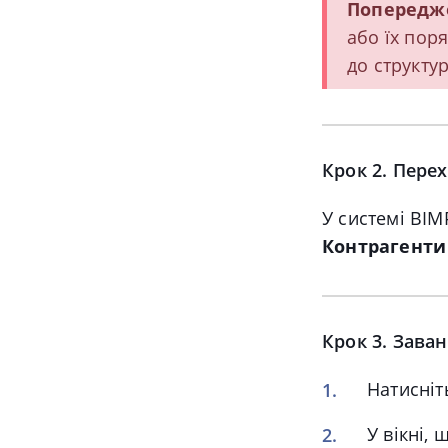
Попередж
або їх пор
до структу
Крок 2. Перех
У системі BIM
Контрагенти 
Крок 3. Зава
Натисніт
У вікні,