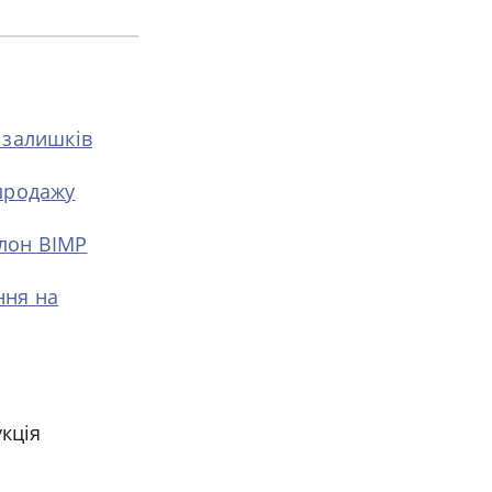
 залишків
 продажу
блон BIMP
ння на
кція