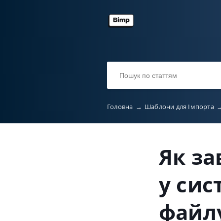
Головна
→
Шаблони для Імпорта
Як за
у сис
файл