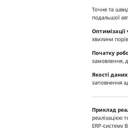
Точне та шви
подальшої авт
Оптимізації 
хвилини порів
Початку роб
замовлення, д
Якості даних
заповнення ад
Приклад реа
реалізацією то
ERP-систему B