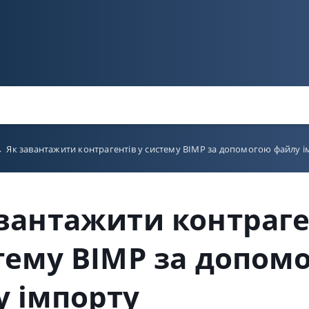
→
Як завантажити контрагентів у систему BIMP за допомогою файлу 
вантажити контраге
тему BIMP за допом
у імпорту