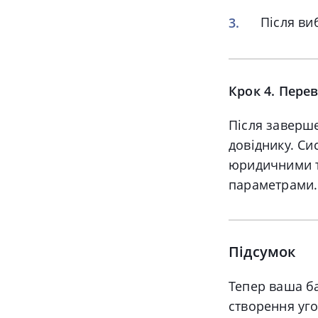
Після ви
Крок 4. Пере
Після заверше
довіднику.
Сис
юридичними т
параметрами
.
Підсумок
Тепер ваша ба
створення уг