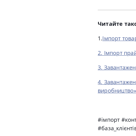
Читайте так
1.
Імпорт това
2. Імпорт пра
3. Завантаже
4. Завантажен
виробництво
#імпорт #кон
#база_клієнт