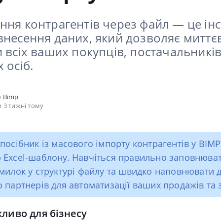
ння контрагентів через файл — це ін
внесення даних, який дозволяє миттє
 всіх ваших покупців, постачальників
 осіб.
о
Bimp
 3 тижні тому
посібник із масового імпорту контрагентів у BIMP
 Excel-шаблону.
Навчіться правильно заповнюват
милок у структурі файлу та швидко наповнювати 
 партнерів для автоматизації ваших продажів та 
ливо для бізнесу