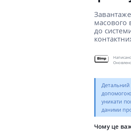
Завантаже
масового 
до системи
контактних
Написан
Оновлено
Детальний 
допомогою
уникати по
даними про
Чому це важ