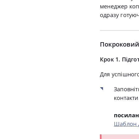
менеджер копі
одразу готую
Покроковий 
Крок 1. Підг
Для успішног
Заповніт
контакти
посилан
Шаблон 