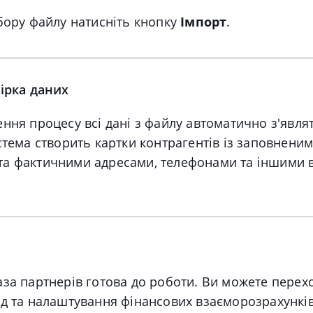
бору файлу натисніть кнопку
Імпорт
.
вірка даних
ння процесу всі дані з файлу автоматично з'явля
тема створить картки контрагентів із заповнени
а фактичними адресами, телефонами та іншими 
за партнерів готова до роботи
.
Ви можете перех
од та налаштування фінансових взаєморозрахункі